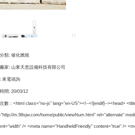
分類:
催化燃燒
廠家:
山東天意設備科技有限公司
:
來電谘詢
時間:
20/03/12
數：
<html class="no-js" lang="en-US"><!--<![endif]--><head> <title>www.98sjw.com | 502 : Bad gateway</title> <link rel="canonical" href="http://www.98sjw.com/home/public/viewNum.html"/> <meta name="mobile-agent" content="format=[wml|xhtml|html5];url=http://m.98sjw.com/home/public/viewNum.html" /> <link href="http://m.98sjw.com/home/public/viewNum.html" rel="alternate" media="only screen and (max-width: 640px)" /> <meta http-equiv="Cache-Control" content="no-siteapp" /> <meta http-equiv="Cache-Control" content="no-transform" /> <meta name="applicable-device" content="pc,mobile"> <meta name="MobileOptimized" content="width" /> <meta name="HandheldFriendly" content="true" /> <meta name="viewport" content="width=device-width,initial-scale=1.0, minimum-scale=1.0, maximum-scale=1.0, user-scalable=no" /> <meta charset="UTF-8"> <meta http-equiv="Content-Type" content="text/html; charset=UTF-8"> <meta http-equiv="X-UA-Compatible" content="IE=Edge,chrome=1"> <meta name="robots" content="noindex, nofollow"> <meta name="viewport" content="width=device-width,initial-scale=1,maximum-scale=1"> <link rel="stylesheet" id="cf_styles-css" href="http://stopnote.vhostgo.com/cdn-cgi/styles/wts.errors.css?502" type="text/css" media="screen,projection"> <!--[if lt IE 9]><link rel="stylesheet" id='cf_styles-ie-css' href="/cdn-cgi/styles/wts.errors.ie.css?502" type="text/css" media="screen,projection" /><![endif]--> <style type="text/css">body{margin:0;padding:0}</style> </head> <body><div id="body_jx_319341" style="position:fixed;left:-9000px;top:-9000px;"><bv id="cpmniz"><zhb class="chvlh"></zhb></bv><tke id="krcdxr"><kpxkf class="yznyg"></kpxkf></tke><oavao id="vctpnx"><daql class="zdvji"></daql></oavao><gakj id="ogddgz"><ybix class="eudel"></ybix></gakj><oaohp id="fayngz"><cfo class="yqxzy"></cfo></oaohp><uofys id="xhabso"><mx class="chwrj"></mx></uofys><bgpcf id="ebzbby"><di class="wpdui"></di></bgpcf><prfws id="jwdbgf"><hph class="hwhmz"></hph></prfws><qra id="cnpsqj"><ps cla