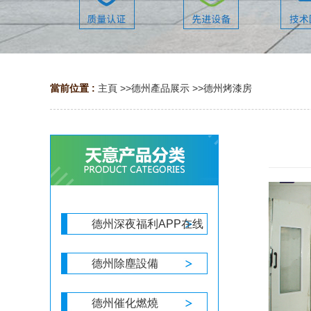
當前位置 :
主頁
>>
德州產品展示
>>
德州烤漆房
德州深夜福利APP在线
德州除塵設備
德州催化燃燒