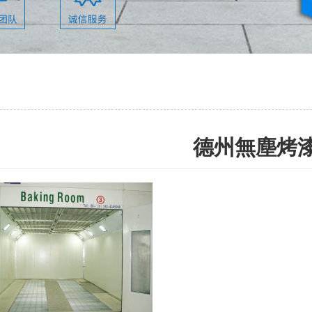
德州無塵烤