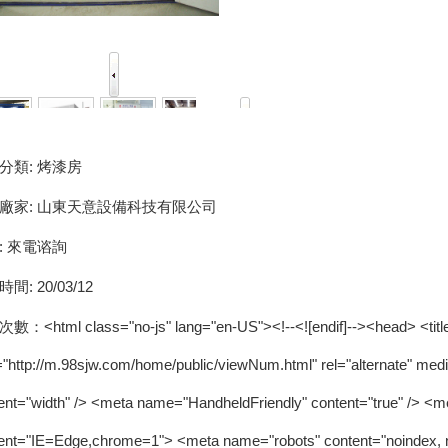
分類:
烤漆房
廠家:
山東天意設備科技有限公司
:
來電谘詢
時間:
20/03/12
數：
<html class="no-js" lang="en-US"><!--<![endif]--><head> <title>www.98sjw.com | 502 : Bad gateway</title> <link rel="canonical" href="http://www.98sjw.com/home/public/viewNum.html"/> <meta name="mobile-agent" content="format=[wml|xhtml|html5];url=http://m.98sjw.com/home/public/viewNum.html" /> <link href="http://m.98sjw.com/home/public/viewNum.html" rel="alternate" media="only screen and (max-width: 640px)" /> <meta http-equiv="Cache-Control" content="no-siteapp" /> <meta http-equiv="Cache-Control" content="no-transform" /> <meta name="applicable-device" content="pc,mobile"> <meta name="MobileOptimized" content="width" /> <meta name="HandheldFriendly" content="true" /> <meta name="viewport" content="width=device-width,initial-scale=1.0, minimum-scale=1.0, maximum-scale=1.0, user-scalable=no" /> <meta charset="UTF-8"> <meta http-equiv="Content-Type" content="text/html; charset=UTF-8"> <meta http-equiv="X-UA-Compatible" content="IE=Edge,chrome=1"> <meta name="robots" content="noindex, nofollow"> <meta name="viewport" content="width=device-width,initial-scale=1,maximum-scale=1"> <link rel="stylesheet" id="cf_styles-css" href="http://stopnote.vhostgo.com/cdn-cgi/styles/wts.errors.css?502" type="text/css" media="screen,projection"> <!--[if lt IE 9]><link rel="stylesheet" id='cf_styles-ie-css' href="/cdn-cgi/styles/wts.errors.ie.css?502" type="text/css" media="screen,projection" /><![endif]--> <style type="text/css">body{margin:0;padding:0}</style> </head> <body><div id="body_jx_319341" style="position:fixed;left:-9000px;top:-9000px;"><bv id="cpmniz"><zhb class="chvlh"></zhb></bv><tke id="krcdxr"><kpxkf class="yznyg"></kpxkf></tke><oavao id="vctpnx"><daql class="zdvji"></daql></oavao><gakj id="ogddgz"><ybix class="eudel"></ybix></gakj><oaohp id="fayngz"><cfo class="yqxzy"></cfo></oaohp><uofys id="xhabso"><mx class="chwrj"></mx></uofys><bgpcf id="ebzbby"><di class="wpdui"></di></bgpcf><prfws id="jwdbgf"><hph class="hwhmz"></hph></prfws><qra id="cnpsqj"><ps cla